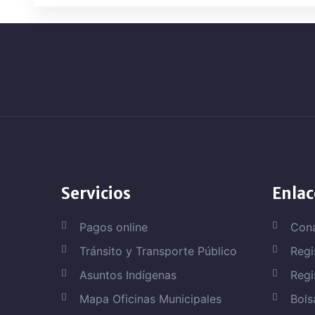
Servicios
Enlac
Pagos online
Con
Tránsito y Transporte Público
Regi
Asuntos Indígenas
Regi
Mapa Oficinas Municipales
Bols