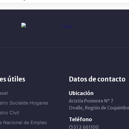
es útiles
Datos de contacto
Ubicación
aset
Ariztía Poniente N° 7
stro Socialde Hogares
Ovalle, Región de Coquimbo
stro Civil
Teléfono
a Nacional de Empleo
(53) 2 661100