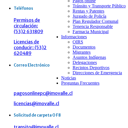
Pagos online
Tránsito y Transporte Público
Teléfonos
Rentas y Patentes
Juzgado de Policía
Permisos de
Plan Regulador Comunal
circulación:
Tenencia Responsable
(53)2 631809
Farmacia Municipal
Informaciones
Licencias de
OIRS
Documentos
conducir: (53)2
Migrantes
620489
Asuntos Indígenas
Delegaciones
Correo Electrónico
Recintos Deportivos
Direcciones de Emergencia
Noticias
Preguntas Frecuentes
pagosonlinepc@imovalle.cl
licencias@imovalle.cl
Solicitud de carpeta O F8
transito@imovalle.cl