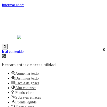
Informar ahora
Ilustre Municipalidad de Ovalle - Ariztía Poniente N°7 – Fono Mesa Central (53)
2 661100.
Síguenos en Redes Sociales
0
Ir al contenido
Abrir
barra
de
Herramientas de accesibilidad
herramientas
Aumentar texto
Disminuir texto
Escala de grises
Alto contraste
Fondo claro
Subrayar enlaces
Fuente legible
Restablecer