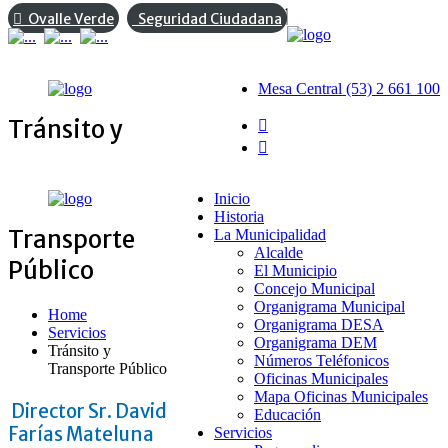
Ovalle Verde
Seguridad Ciudadana
Mesa Central (53) 2 661 100
Tránsito y
Inicio
Historia
Transporte
La Municipalidad
Alcalde
Público
El Municipio
Concejo Municipal
Organigrama Municipal
Home
Organigrama DESA
Servicios
Organigrama DEM
Tránsito y
Números Teléfonicos
Transporte Público
Oficinas Municipales
Mapa Oficinas Municipales
Director Sr. David
Educación
Farías Mateluna
Servicios