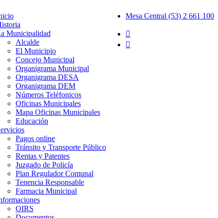
nicio
Mesa Central (53) 2 661 100
istoria
a Municipalidad
Alcalde
El Municipio
Concejo Municipal
Organigrama Municipal
Organigrama DESA
Organigrama DEM
Números Teléfonicos
Oficinas Municipales
Mapa Oficinas Municipales
Educación
ervicios
Pagos online
Tránsito y Transporte Público
Rentas y Patentes
Juzgado de Policía
Plan Regulador Comunal
Tenencia Responsable
Farmacia Municipal
nformaciones
OIRS
Documentos