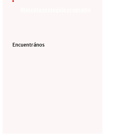
Mascota protegida programa
Encuentrános