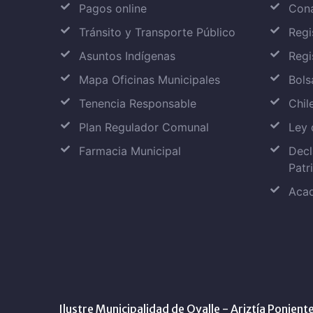
Pagos online
Con
Tránsito y Transporte Público
Regi
Asuntos Indígenas
Regi
Mapa Oficinas Municipales
Bols
Tenencia Responsable
Chil
Plan Regulador Comunal
Ley 
Farmacia Municipal
Decl
Patr
Aca
Ilustre Municipalidad de Ovalle - Ariztía Ponien