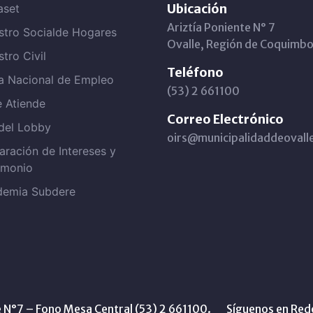
Ubicación
aset
Ariztía Poniente N° 7
stro Socialde Hogares
Ovalle, Región de Coquimbo
stro Civil
Teléfono
a Nacional de Empleo
(53) 2 661100
e Atiende
Correo Electrónico
del Lobby
oirs@municipalidaddeovalle
aración de Intereses y
imonio
demia Subdere
te N°7 – Fono Mesa Central (53) 2 661100.
Síguenos en Red